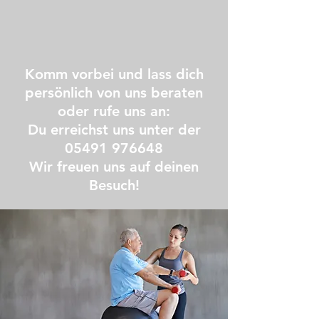
Komm vorbei und lass dich
persönlich von uns beraten
oder rufe uns an:
Du erreichst uns unter der
05491 976648
Wir freuen uns auf deinen
Besuch!