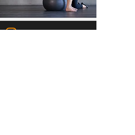


Impressum
Datenschutz
Bodyfit Damme
Südring 33
D-49401 Damme
Tel. :
05491 976648
Fax. :
05441 9055682
info@bodyfit-damme.de